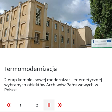
Slider
Wirtualne wystawy Archiwum
Państwowego w Łodzi
Termomodernizacja
Zobacz, jak dokumenty, fotografie oraz archiwalia
Wirtualne wystawy Archiwum Państwowego w Łodzi
opowiadają historię miasta, regionu i jego
2 etap kompleksowej modernizacji energetycznej
mieszkańców.
wybranych obiektów Archiwów Państwowych w
Polsce
więcej
1
2
poprzedni slajd
następny slajd