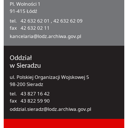
Pl. Wolności 1
91-415 Łódź
tel.
42 632 62 01
,
42 632 62 09
fax
42 632 02 11
e-mail
kancelaria@lodz.archiwa.gov.pl
Oddział
w Sieradzu
ul. Polskiej Organizacji Wojskowej 5
98-200 Sieradz
tel.
43 827 16 42
fax
43 822 59 90
e-mail
oddzial.sieradz@lodz.archiwa.gov.pl