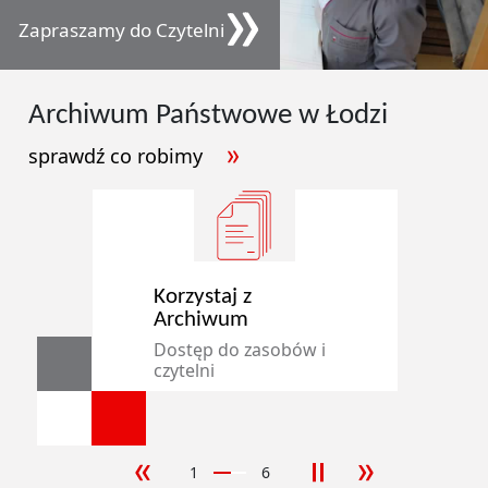
Zapraszamy do Czytelni
Archiwum
Państwowe
w Łodzi
sprawdź co robimy
Korzystaj z
Archiwum
Dostęp do zasobów i
czytelni
1
6
poprzedni slajd
następny sla