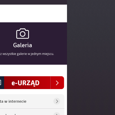
Galeria
z wszystkie galerie w jednym miejscu.
ta w internecie
nu dodatkowe