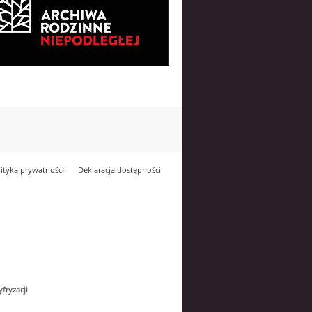
lityka prywatności
Deklaracja dostępności
yfryzacji