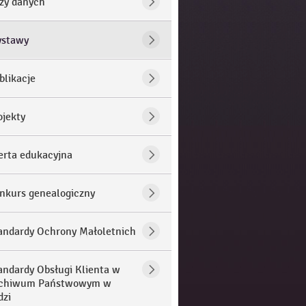
zy danych
stawy
blikacje
ojekty
erta edukacyjna
nkurs genealogiczny
andardy Ochrony Małoletnich
andardy Obsługi Klienta w
chiwum Państwowym w
dzi