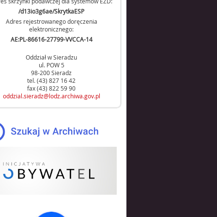
es skrzynki podawczej dla systemów EZD:
/d13io3g6ae/SkrytkaESP
Adres rejestrowanego doręczenia
elektronicznego:
AE:PL-86616-27799-VVCCA-14
Oddział w Sieradzu
ul. POW 5
98-200 Sieradz
tel. (43) 827 16 42
fax (43) 822 59 90
oddzial.sieradz@lodz.archiwa.gov.pl