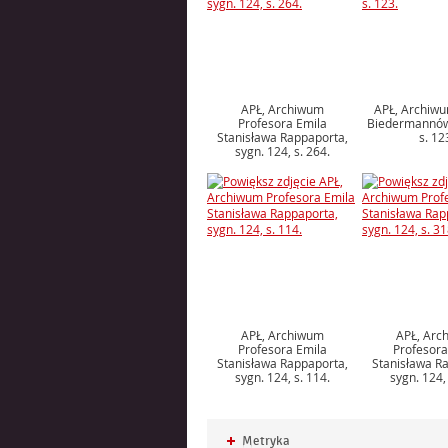
APŁ, Archiwum
APŁ, Archiwu
Profesora Emila
Biedermannów,
Stanisława Rappaporta,
s. 12
sygn. 124, s. 264.
APŁ, Archiwum
APŁ, Arc
Profesora Emila
Profesora
Stanisława Rappaporta,
Stanisława R
sygn. 124, s. 114.
sygn. 124, 
Rozwiń
Metryka