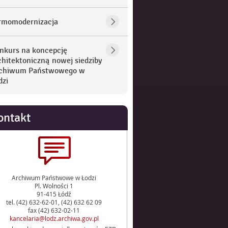
rmomodernizacja
nkurs na koncepcję
chitektoniczną nowej siedziby
chiwum Państwowego w
dzi
ontakt
Archiwum Państwowe w Łodzi
Pl. Wolności 1
91-415 Łódź
tel. (42) 632-62-01, (42) 632 62 09
fax (42) 632-02-11
kancelaria@lodz.archiwa.gov.pl