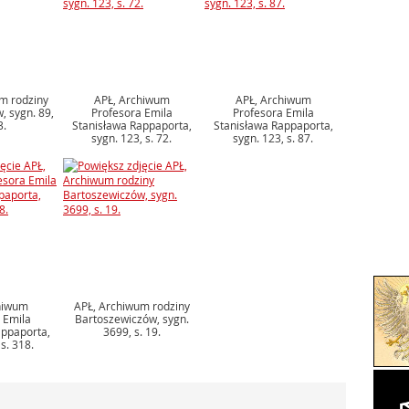
m rodziny
APŁ, Archiwum
APŁ, Archiwum
 sygn. 89,
Profesora Emila
Profesora Emila
3.
Stanisława Rappaporta,
Stanisława Rappaporta,
sygn. 123, s. 72.
sygn. 123, s. 87.
hiwum
APŁ, Archiwum rodziny
 Emila
Bartoszewiczów, sygn.
appaporta,
3699, s. 19.
s. 318.