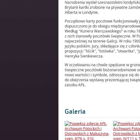
Narodzenia wysłał szesnastoletni londyński 
Brytanii kartki zrobione na prywatne zamów
Alberta w Londynie.
Początkowo karty pocztowe funkcjonowały j
dopuszczono je do obiegu międzynarodowego
Według "Kuriera Warszawskiego" w roku 18
z nich stanowiły pocztówki świąteczne. W Po
najwcześniej na terenie Galicji. W roku 1
języku polskim. Jury, składające się z człon
propozycji: "liścik", "listówka", "otwartka"
Henryka Sienkiewicza.
W oczekiwaniu na chwile spędzane w groni
świąteczne pocztówki bożonarodzeniowe o
nowo wartości i symbole, odnoszące się do 
do obejrzenia wystawy prezentującej świ
zasobu APŁ.
Galeria