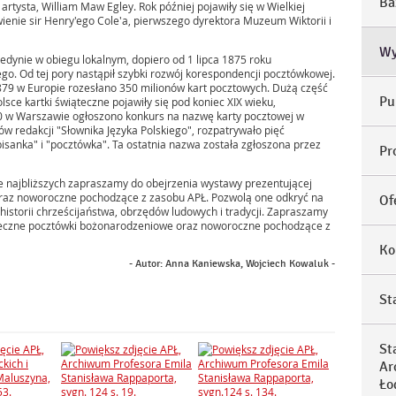
Ba
artysta, William Maw Egley. Rok później pojawiły się w Wielkiej
ienie sir Henry'ego Cole'a, pierwszego dyrektora Muzeum Wiktorii i
Wy
edynie w obiegu lokalnym, dopiero od 1 lipca 1875 roku
. Od tej pory nastąpił szybki rozwój korespondencji pocztówkowej.
79 w Europie rozesłano 350 milionów kart pocztowych. Dużą część
Pu
lsce kartki świąteczne pojawiły się pod koniec XIX wieku,
900 w Warszawie ogłoszono konkurs na nazwę karty pocztowej w
ków redakcji "Słownika Języka Polskiego", rozpatrywało pięć
, "pisanka" i "pocztówka". Ta ostatnia nazwa została zgłoszona przez
Pr
e najbliższych zapraszamy do obejrzenia wystawy prezentującej
raz noworoczne pochodzące z zasobu APŁ. Pozwolą one odkryć na
Of
historii chrześcijaństwa, obrzędów ludowych i tradycji. Zapraszamy
ąteczne pocztówki bożonarodzeniowe oraz noworoczne pochodzące z
Ko
Autor: Anna Kaniewska, Wojciech Kowaluk
St
St
Ar
Ło