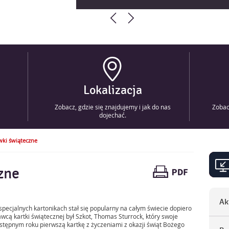
Lokalizacja
Zobacz, gdzie się znajdujemy i jak do nas
Zobac
dojechać.
wki świąteczne
zne
Ak
Me
pecjalnych kartonikach stał się popularny na całym świecie dopiero
cą kartki świątecznej był Szkot, Thomas Sturrock, który swoje
stępnym roku pierwszą kartkę z życzeniami z okazji świąt Bożego