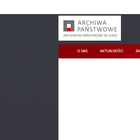
O NAS
AKTUALNOŚCI
ZA
Archiwum Państwowe
Menu główne
w Łodzi
- Pocztówki świąteczne
Informacje