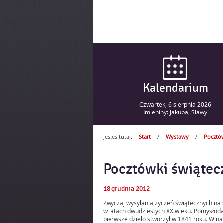
Kalendarium
Czwartek,
6
sierpnia
2026
Imieniny: Jakuba, Sławy
Jesteś tutaj:
Start
/
Wystawy
/
Pocztó
Pocztówki świątec
18
grudnia
2012
Zwyczaj wysyłania życzeń świątecznych na s
w latach dwudziestych XX wieku. Pomysłodaw
pierwsze dzieło stworzył w 1841 roku. W na