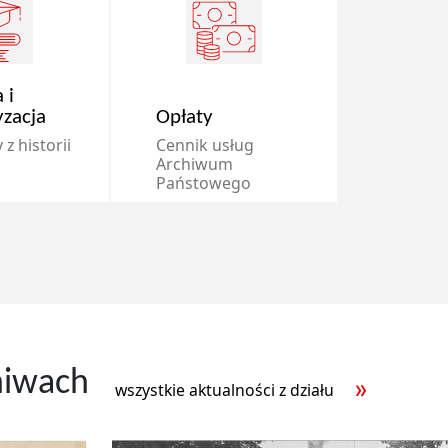
 i
yzacja
Opłaty
z historii
Cennik usług
Archiwum
Państowego
hiwach
wszystkie aktualności z działu