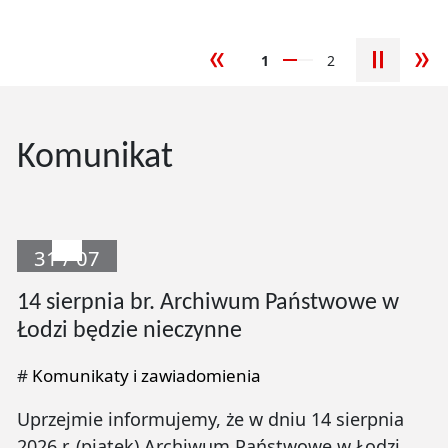
1
2
poprzedni slajd
nas
Komunikat
31 / 07
14 sierpnia br. Archiwum Państwowe w
Łodzi będzie nieczynne
#
Komunikaty i zawiadomienia
Uprzejmie informujemy, że w dniu 14 sierpnia
2026 r. (piątek) Archiwum Państwowe w Łodzi