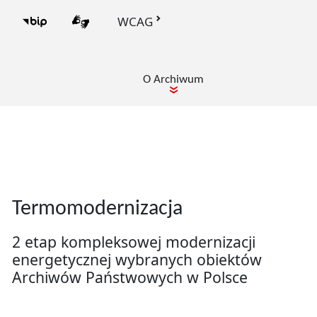
WCAG
BIP Archiwum Państwowe w Łodzi
PJM
O Archiwum
pokaż podmenu dla
Slider
Wirtualne wystawy Archiwum
Termomodernizacja
Państwowego w Łodzi
2 etap kompleksowej modernizacji
Zobacz, jak dokumenty, fotografie oraz
Wirtualne wystawy Archiwum Państwowego w Łodzi
energetycznej wybranych obiektów
archiwalia opowiadają historię miasta,
Archiwów Państwowych w Polsce
regionu i jego mieszkańców.
więcej