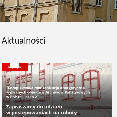
tępny slajd
Aktualności
5 / 08