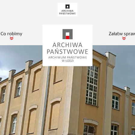
Co robimy
Załatw spra
pokaż podmenu dla
poka