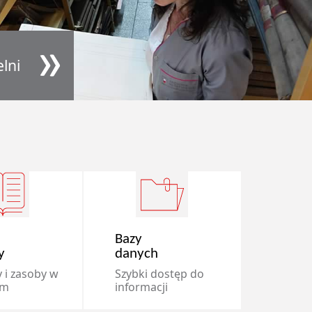
lni
Bazy
y
danych
 i zasoby w
Szybki dostęp do
um
informacji