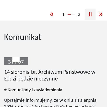
1
2
poprzedni slajd
nas
Komunikat
31 / 07
14 sierpnia br. Archiwum Państwowe w
Łodzi będzie nieczynne
#
Komunikaty i zawiadomienia
Uprzejmie informujemy, że w dniu 14 sierpnia
2026 r. (piątek) Archiwum Państwowe w Łodzi