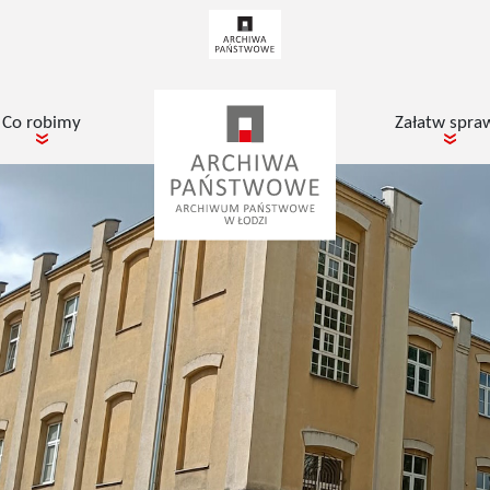
Co robimy
Załatw spra
pokaż podmenu dla
poka