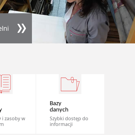
lni
Bazy
y
danych
 i zasoby w
Szybki dostęp do
um
informacji