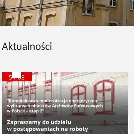
tępny slajd
Aktualności
5 / 08