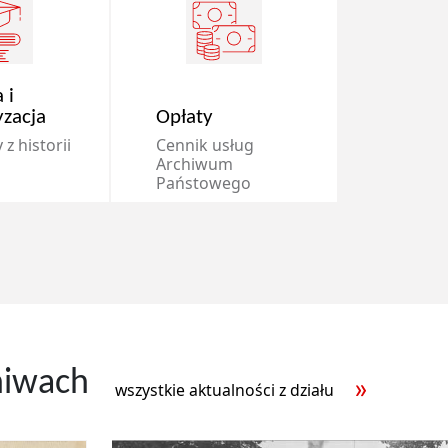
 i
yzacja
Opłaty
z historii
Cennik usług
Archiwum
Państowego
hiwach
wszystkie aktualności z działu