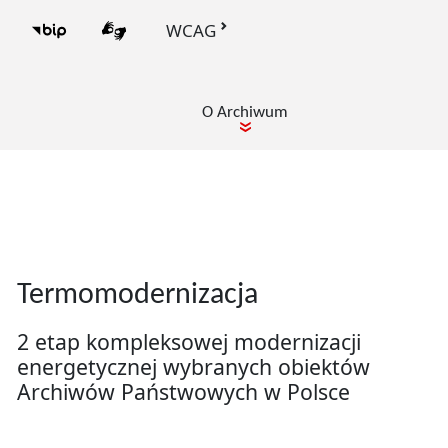
WCAG
BIP Archiwum Państwowe w Łodzi
PJM
O Archiwum
pokaż podmenu dla
Slider
Wirtualne wystawy Archiwum
Termomodernizacja
Państwowego w Łodzi
2 etap kompleksowej modernizacji
Zobacz, jak dokumenty, fotografie oraz
Wirtualne wystawy Archiwum Państwowego w Łodzi
energetycznej wybranych obiektów
archiwalia opowiadają historię miasta,
Archiwów Państwowych w Polsce
regionu i jego mieszkańców.
więcej