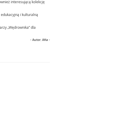
ównież interesującą kolekcję
 edukacyjną i kulturalną
larzy „Wędrownika” dla
Autor: AKa