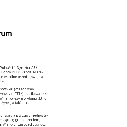
trum
Wolności 1 Dyrektor APŁ
a Dońca PTTK w Łodzi Marek
uje wspólne przedsięwzięcia
two.
rownika” (czasopisma
oznawczej PTTK) publikowane są
y. W najnowszym wydaniu „Etno
żynek, a także liczne
ch specjalistycznych jednostek
jmując się gromadzeniem,
j. W swoich zasobach, oprócz