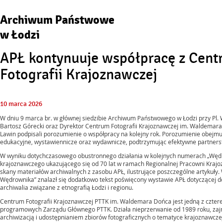
Archiwum Państwowe
w Łodzi
APŁ kontynuuje współpracę z Cen
Fotografii Krajoznawczej
10
marca
2026
W dniu 9 marca br. w głównej siedzibie Archiwum Państwowego w Łodzi przy Pl. 
Bartosz Górecki oraz Dyrektor Centrum Fotografii Krajoznawczej im. Waldemar
Lawin podpisali porozumienie o współpracy na kolejny rok. Porozumienie obejm
edukacyjne, wystawiennicze oraz wydawnicze, podtrzymując efektywne partners
W wyniku dotychczasowego obustronnego działania w kolejnych numerach „Węd
krajoznawczego ukazującego się od 70 lat w ramach Regionalnej Pracowni Kraj
skany materiałów archiwalnych z zasobu APŁ, ilustrujące poszczególne artykuł
Wędrownika” znalazł się dodatkowo tekst poświęcony wystawie APŁ dotyczącej do
archiwalia związane z etnografią Łodzi i regionu.
Centrum Fotografii Krajoznawczej PTTK im. Waldemara Dońca jest jedną z cztere
programowych Zarządu Głównego PTTK. Działa nieprzerwanie od 1989 roku, za
archiwizacją i udostępnianiem zbiorów fotograficznych o tematyce krajoznawcze