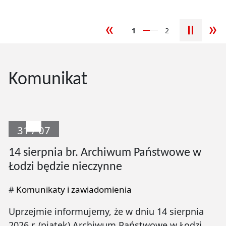
1
2
poprzedni slajd
nas
Komunikat
31 / 07
14 sierpnia br. Archiwum Państwowe w
Łodzi będzie nieczynne
#
Komunikaty i zawiadomienia
Uprzejmie informujemy, że w dniu 14 sierpnia
2026 r. (piątek) Archiwum Państwowe w Łodzi