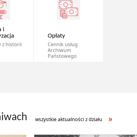
 i
yzacja
Opłaty
z historii
Cennik usług
Archiwum
Państowego
hiwach
wszystkie aktualności z działu