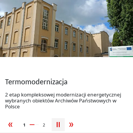
Slider
Wirtualne wystawy Archiwum
Państwowego w Łodzi
Termomodernizacja
Zobacz, jak dokumenty, fotografie oraz archiwalia
Wirtualne wystawy Archiwum Państwowego w Łodzi
opowiadają historię miasta, regionu i jego
2 etap kompleksowej modernizacji energetycznej
mieszkańców.
wybranych obiektów Archiwów Państwowych w
Polsce
więcej
1
2
poprzedni slajd
następny slajd