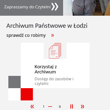
Zapraszamy do Czytelni
Archiwum
Państwowe
w Łodzi
sprawdź co robimy
Korzystaj z
Archiwum
Dostęp do zasobów i
czytelni
1
6
poprzedni slajd
następny sla