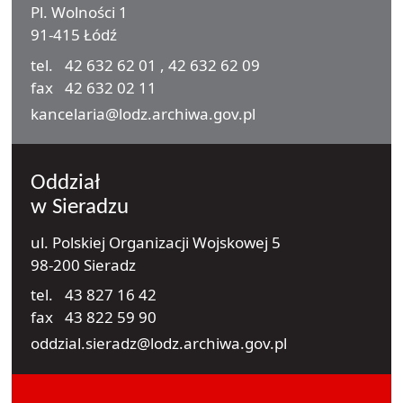
Pl. Wolności 1
91-415 Łódź
tel.
42 632 62 01
,
42 632 62 09
fax
42 632 02 11
e-mail
kancelaria@lodz.archiwa.gov.pl
Oddział
w Sieradzu
ul. Polskiej Organizacji Wojskowej 5
98-200 Sieradz
tel.
43 827 16 42
fax
43 822 59 90
e-mail
oddzial.sieradz@lodz.archiwa.gov.pl