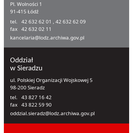
Pl. Wolności 1
91-415 Łódź
tel.
42 632 62 01
,
42 632 62 09
fax
42 632 02 11
e-mail
kancelaria@lodz.archiwa.gov.pl
Oddział
w Sieradzu
ul. Polskiej Organizacji Wojskowej 5
98-200 Sieradz
tel.
43 827 16 42
fax
43 822 59 90
e-mail
oddzial.sieradz@lodz.archiwa.gov.pl