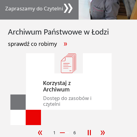
Zapraszamy do Czytelni
Archiwum
Państwowe
w Łodzi
sprawdź co robimy
Korzystaj z
Archiwum
Dostęp do zasobów i
czytelni
1
6
poprzedni slajd
następny sla