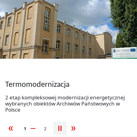
Slider
Wirtualne wystawy Archiwum
Państwowego w Łodzi
Termomodernizacja
Zobacz, jak dokumenty, fotografie oraz archiwalia
Wirtualne wystawy Archiwum Państwowego w Łodzi
opowiadają historię miasta, regionu i jego
2 etap kompleksowej modernizacji energetycznej
mieszkańców.
wybranych obiektów Archiwów Państwowych w
Polsce
więcej
1
2
poprzedni slajd
następny slajd