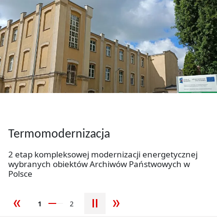
Slider
Wirtualne wystawy Archiwum
Państwowego w Łodzi
Termomodernizacja
Zobacz, jak dokumenty, fotografie oraz archiwalia
Wirtualne wystawy Archiwum Państwowego w Łodzi
opowiadają historię miasta, regionu i jego
2 etap kompleksowej modernizacji energetycznej
mieszkańców.
wybranych obiektów Archiwów Państwowych w
Polsce
więcej
1
2
poprzedni slajd
następny slajd