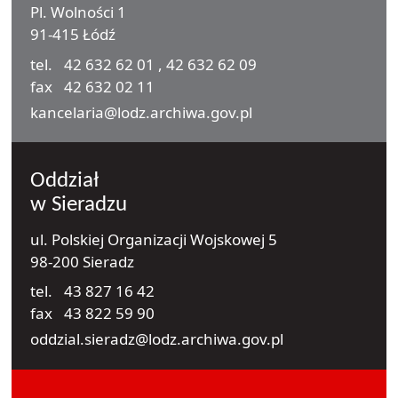
Pl. Wolności 1
91-415 Łódź
tel.
42 632 62 01
,
42 632 62 09
fax
42 632 02 11
e-mail
kancelaria@lodz.archiwa.gov.pl
Oddział
w Sieradzu
ul. Polskiej Organizacji Wojskowej 5
98-200 Sieradz
tel.
43 827 16 42
fax
43 822 59 90
e-mail
oddzial.sieradz@lodz.archiwa.gov.pl