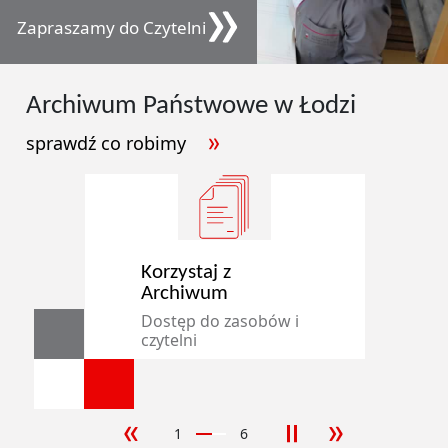
Zapraszamy do Czytelni
Archiwum
Państwowe
w Łodzi
sprawdź co robimy
Korzystaj z
Archiwum
Dostęp do zasobów i
czytelni
1
6
poprzedni slajd
następny sla