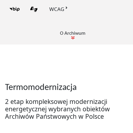
WCAG
BIP Archiwum Państwowe w Łodzi
PJM
O Archiwum
pokaż podmenu dla
Slider
Wirtualne wystawy Archiwum
Termomodernizacja
Państwowego w Łodzi
2 etap kompleksowej modernizacji
Zobacz, jak dokumenty, fotografie oraz
Wirtualne wystawy Archiwum Państwowego w Łodzi
energetycznej wybranych obiektów
archiwalia opowiadają historię miasta,
Archiwów Państwowych w Polsce
regionu i jego mieszkańców.
więcej