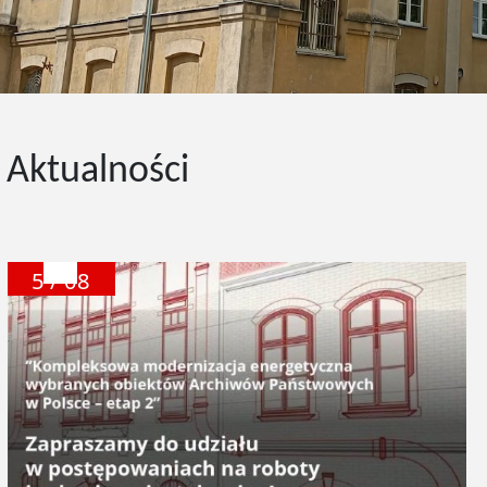
tępny slajd
Aktualności
5 / 08