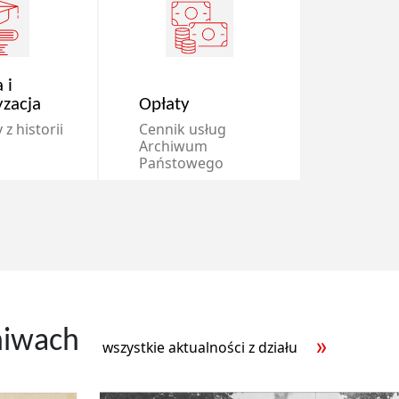
 i
yzacja
Opłaty
z historii
Cennik usług
Archiwum
Państowego
hiwach
wszystkie aktualności z działu