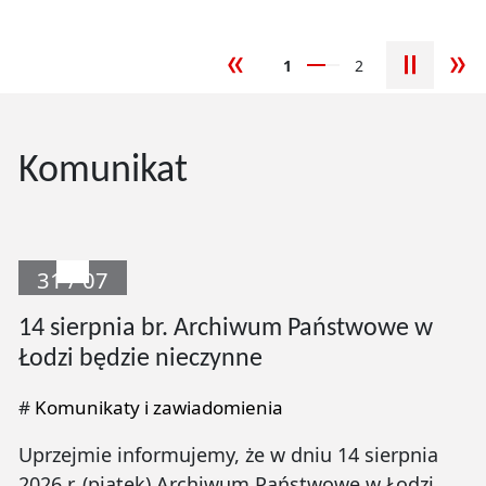
1
2
poprzedni slajd
nas
Komunikat
31 / 07
14 sierpnia br. Archiwum Państwowe w
Łodzi będzie nieczynne
#
Komunikaty i zawiadomienia
Uprzejmie informujemy, że w dniu 14 sierpnia
2026 r. (piątek) Archiwum Państwowe w Łodzi