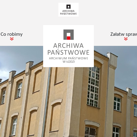
Co robimy
Załatw spra
pokaż podmenu dla
poka