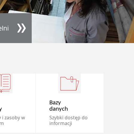
lni
Bazy
y
danych
 i zasoby w
Szybki dostęp do
um
informacji